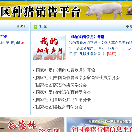
更多》
社 团
更
PDF
《我的知青岁月》开篇
年第1期pdf
[详
我的青春岁月正赶上文化大革命后期知
年下乡运动尾声。1968年12月22日，《
日报》头版头条发表《...
[详细]
[国家社团]《我的知青岁月》开篇
[国家社团]中国畜牧兽医学会家畜寄生虫学分会
[国家社团]家畜传染病学分会
[国家社团]动物遗传育种学分会
[国家社团]兽医公共卫生学分会
[国家社团]兽医外科学分会