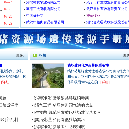
产经营使用综合整治行动问题线索征集启事
07-23
湖北祥腾牧业有限公司
咸宁市神童牧业有限责任公
襄阳正大畜牧有限公司
武汉天种畜牧有限责任公司
能繁去化到供需均衡-一头猪能卖多少钱
07-23
中国好种猪
神童牧业
07-23
武汉中粮肉食品有限公司
湖北金农谷农牧科技股份有
07-23
更多》
环 境
更
用
猪场建绿化隔离带的重要性
到肢蹄病、少乳
搞好猪场绿化对改善猪场小气候有很大
子宫炎等问题，这
和意义。它可以净化约25%~40%的有害
.
[详细]
体和吸附50%左右的...
[详细]
问题
[消毒净化]猪场酚类环境消毒药
胚胎成活率
[沼气工程]猪场建造沼气池的优点
[生物菌]规范的发酵床猪场建设八要素
[怀孕后期]妊娠母猪需要的饲料营养计划和饲养配料方案
[粪污处理]如何降低猪场粪污
[消毒净化]猪场卫生防疫制度