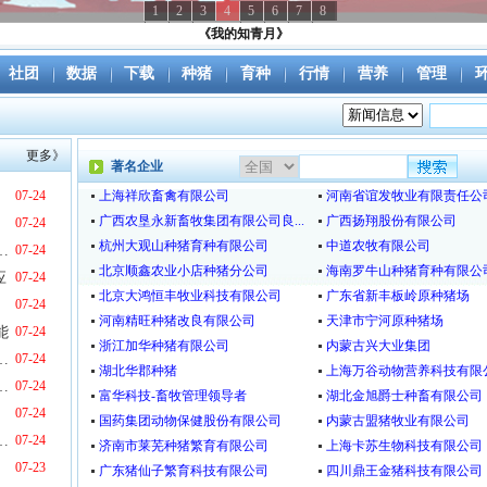
1
2
3
4
5
6
7
8
我的猪场足迹
社团
数据
下载
种猪
育种
行情
营养
管理
更多》
著名企业
.6%
07-24
上海祥欣畜禽有限公司
河南省谊发牧业有限责任公
广西农垦永新畜牧集团有限公司良...
广西扬翔股份有限公司
07-24
杭州大观山种猪育种有限公司
中道农牧有限公司
区呼和浩特片区第二单冷冻猪肉发往蒙古国
07-24
北京顺鑫农业小店种猪分公司
海南罗牛山种猪育种有限公
应
07-24
北京大鸿恒丰牧业科技有限公司
广东省新丰板岭原种猪场
9%
07-24
河南精旺种猪改良有限公司
天津市宁河原种猪场
能
07-24
浙江加华种猪有限公司
内蒙古兴大业集团
业能繁母猪还在持续去化
07-24
湖北华郡种猪
上海万谷动物营养科技有限
自主育种技术体系和核心种群体系
07-24
富华科技-畜牧管理领导者
湖北金旭爵士种畜有限公司
07-24
国药集团动物保健股份有限公司
内蒙古盟猪牧业有限公司
大突破，抗蓝耳猪迎来产业化临界点
07-24
济南市莱芜种猪繁育有限公司
上海卡苏生物科技有限公司
07-23
广东猪仙子繁育科技有限公司
四川鼎王金猪科技有限公司