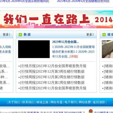
025年6月-2026年6月全国豆粕价格同比
2025年6月-2026年6月全国猪粮比价同比
更多》
数 据
更多》
猪 
2023年12月份全国...
出入境检
1 2020年-2023年11月全国能繁母
垦永新畜
猪存栏量分析图1-1 2020年-2023
]
年11月全国...
[详细]
[最新引种]养殖业全球里程碑：首届世界农场动物福利大会将在中国召开！
[行情月报]2023年12月份全国养猪形势月报
[最新引种]今年广西首批农垦良圻961头法系种猪进场
[行情周报]2023年12月第3周生猪行情数据
[最新引种]雏鹰农牧集团引进千头优良“洋种猪”顺利空运到境
[行情周报]2023年12月第2周生猪行情数据
[最新引种]黑龙江省富裕县引进1690头加美系种猪
[行情周报]2023年12月第1周生猪行情数据
[猪
猪
[行情月报]2023年11月份全国养猪形势月报
|
关于我们
|
联系我们
|
猪场之旅
|
网站专题
|
电子期刊
|
网站收费
|
返回顶部
|