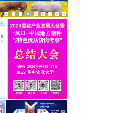
4
1
2
3
5
6
7
8
9
多》
识青
人民