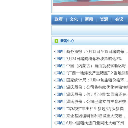
政府
文化
新闻
资源
会议
新闻中心
[国内]
商务预报：7月13日至19日猪肉每公斤16.88元，上涨1
[国内]
7月24日猪肉概念板块跌幅达3%
[国内]
中国（内蒙古）自由贸易试验
[国内]
“广西一地爆发严重猪瘟”？当地回
[国内]
国家统计局：7月中旬生猪价格环比上涨0.
[国内]
温氏股份：公司将持续优化种猪性
[国内]
温氏股份：估计行
[国内]
温氏股份：公司已建立
[国内]
“零碳村”年出栏生猪超3万头猪粪去哪儿了
[国内]
京企基因编辑育种取得重
[国内]
6月中国猪肉进口量同比大幅下滑