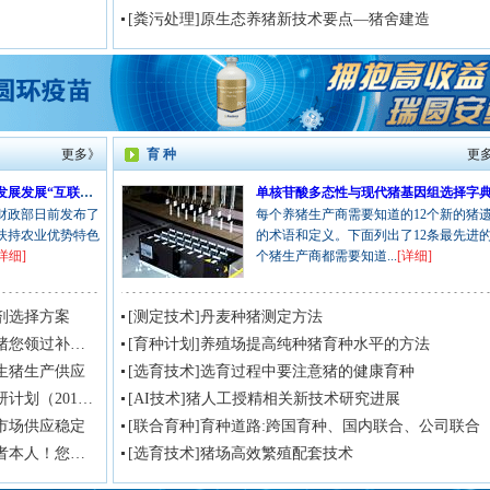
[粪污处理]原生态养猪新技术要点—猪舍建造
更多》
育 种
更
财政部发文促农业产业化发展发展“互联网+农业”
单核苷酸多态性与现代猪基因组选择字
政部日前发布了
每个养猪生产商需要知道的12个新的猪
扶持农业优势特色
的术语和定义。下面列出了12条最先进
详细]
个猪生产商都需要知道...
[详细]
剂选择方案
[测定技术]丹麦种猪测定方法
[政策]2019年养猪政策如何？养了一辈子猪您领过补贴吗？
[育种计划]养殖场提高纯种猪育种水平的方法
生猪生产供应
[选育技术]选育过程中要注意猪的健康育种
[政策]中国农科院公布《非洲猪瘟防控科研计划（2018-2022年）》
[AI技术]猪人工授精相关新技术研究进展
市场供应稳定
[联合育种]育种道路:跨国育种、国内联合、公司联合
[政策]2019年水稻补贴，直接发放到种植者本人！您申报了吗？
[选育技术]猪场高效繁殖配套技术