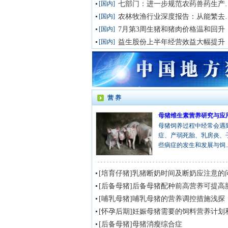
[国内]
七部门：进一步规范农药兽药生
[国内]
农林牧渔行业深度报告：从
[国内]
7月第3周生猪和猪肉价格温和回升
[国内]
益生股份上半年经营效益大幅提升
营 养
母猪维生素营养研究与应
母猪饲养过程中经常会遇
症、产弱死胎、乳房炎、
些病症的发生和发展与饲..
[培育仔猪]乳猪断奶时间及断奶应注意的
[后备母猪]后备母猪配种前高营养可提高
[哺乳母猪]哺乳母猪的营养调控措施浅探
[后备母猪]母猪消瘦综合症