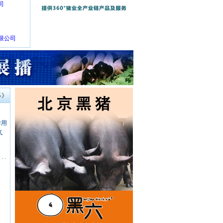
司
限公司
多》
作用
气