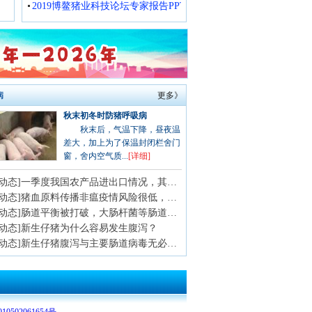
2019博鳌猪业科技论坛专家报告PPT
病
更多》
秋末初冬时防猪呼吸病
秋末后，气温下降，昼夜温
差大，加上为了保温封闭栏舍门
窗，舍内空气质...
[详细]
[猪病动态]一季度我国农产品进出口情况，其中猪制品进口56.7万吨
[猪病动态]猪血原料传播非瘟疫情风险很低，尚未发现引起疫情传播的案例
[猪病动态]肠道平衡被打破，大肠杆菌等肠道致病菌或加重PEDV感染
病动态]新生仔猪为什么容易发生腹泻？
[猪病动态]新生仔猪腹泻与主要肠道病毒无必然联系