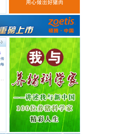
多》
典
遗传
的每